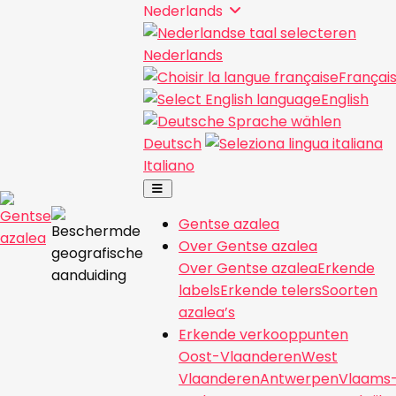
Nederlands
Nederlands
Françai
English
Deutsch
Italiano
Gentse azalea
Over Gentse azalea
Over Gentse azalea
Erkende
labels
Erkende telers
Soorten
azalea’s
Erkende verkooppunten
Oost-Vlaanderen
West
Vlaanderen
Antwerpen
Vlaams