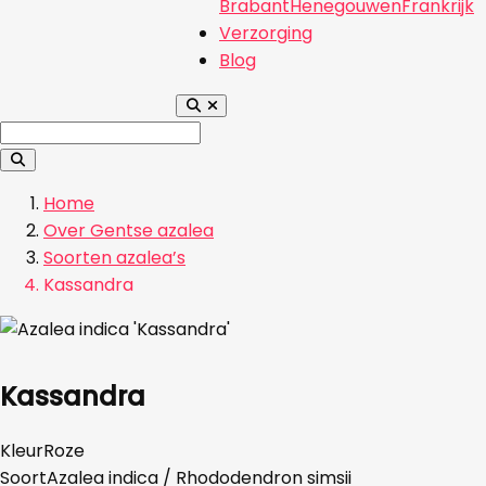
Brabant
Henegouwen
Frankrijk
Verzorging
Blog
Home
Over Gentse azalea
Soorten azalea’s
Kassandra
Kassandra
Kleur
Roze
Soort
Azalea indica / Rhododendron simsii